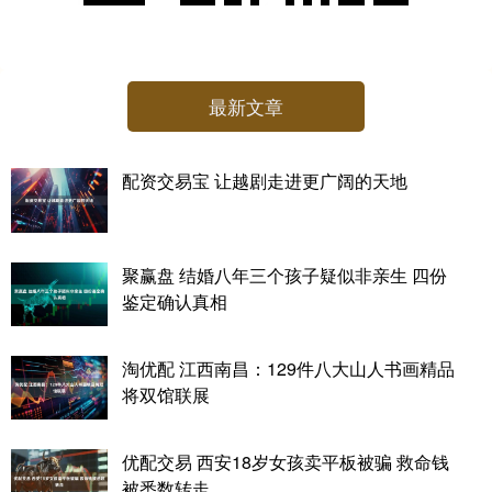
最新文章
配资交易宝 让越剧走进更广阔的天地
聚赢盘 结婚八年三个孩子疑似非亲生 四份
鉴定确认真相
淘优配 江西南昌：129件八大山人书画精品
将双馆联展
优配交易 西安18岁女孩卖平板被骗 救命钱
被悉数转走