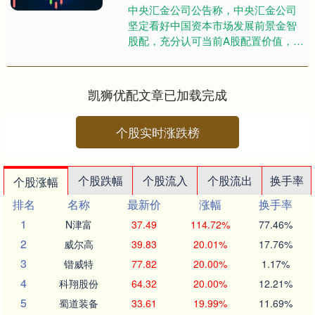
中央汇金公司公告称，中央汇金公司
坚定看好中国资本市场发展前景金智
股配，充分认可当前A股配置价值，已
再次增持了交易型开放式指数基金
(ETF)，未来将继续增持，坚决....
凯狮优配文章已加载完成
个股实时涨跌榜
个股跌幅
个股流入
个股流出
换手率
个股涨幅
排名
名称
最新价
涨幅
换手率
1
N津富
37.49
114.72%
77.46%
2
威尔高
39.83
20.01%
17.76%
3
锴威特
77.82
20.00%
1.17%
4
科翔股份
64.32
20.00%
12.21%
5
蜀道装备
33.61
19.99%
11.69%