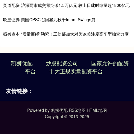
奕道配资 沪深两市成交额突破1.5万亿元 较上日此时缩量超1800亿元
欧皇证券 美国CPSC召回婴儿秋千Infant Swings篇
振兴资本 “质量缰绳”勒紧！工信部加大对舆论关注度高车型抽查力度
凯狮优配
炒股配资公司
国家允许的配资
平台
十大正规实盘配资平台
友情链接：
Powered by
凯狮优配
RSS地图
HTML地图
Copyright
© 2013-2025