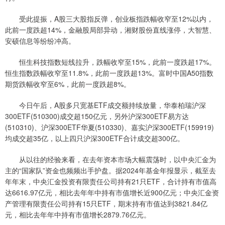
受此提振，A股三大股指反弹，创业板指跌幅收窄至12%以内，
此前一度跌超14%，金融股局部异动，湘财股份直线涨停，大智慧、
安硕信息等纷纷冲高。
恒生科技指数短线拉升，跌幅收窄至15%，此前一度跌超17%。
恒生指数跌幅收窄至11.8%，此前一度跌超13%。富时中国A50指数
期货跌幅收窄至6%，此前一度跌超8%。
今日午后，A股多只宽基ETF成交额持续放量，华泰柏瑞沪深
300ETF(510300)成交超150亿元，另外沪深300ETF易方达
(510310)、沪深300ETF华夏(510330)、嘉实沪深300ETF(159919)
均成交超35亿，以上四只沪深300ETF合计成交超300亿。
从以往的经验来看，在去年资本市场大幅震荡时，以中央汇金为
主的“国家队”资金也频频出手护盘。据2024年基金年报显示，截至去
年年末，中央汇金投资有限责任公司持有21只ETF，合计持有市值高
达6616.97亿元，相比去年年中持有市值增长近900亿元；中央汇金资
产管理有限责任公司持有15只ETF，期末持有市值达到3821.84亿
元，相比去年年中持有市值增长2879.76亿元。