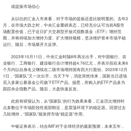
或提振市场信心
从以往的汇金入市来看，对于市场的提振还是比较明显的。去年2
月，在市场大跌之时，中央汇金重磅表态，已经充分认可当前A股市
场配置价值，已于近日扩大交易型开放式指数基金（ETF）增持范
围，并将持续加大增持力度、扩大增持规模，坚决维护资本市场平稳
运行。随后，市场展开大反弹。
2023年10月11日，中央汇金时隔8年再次出手，对中国银行、农
业银行、工商银行、建设银行合计增持超4.76亿元，并表示拟在未来6
个月内以自身名义继续在二级市场增持国有四大行股份。2023年12月
1日，“国家队”又一次出手。当天下午，消息突然传来，国新当日进场
买入多家公募基金公司旗下ETF产品。据悉，所购入的ETF产品多为
跟踪央企指数产品。随后，大盘快速反攻。
此前有研报认为，从“国家队”的行为效果来看，汇金历次增持时
点多数位于市场阶段性底部附近，是震荡环境下的稳定器。回望过去
几轮增持，“国家队”能发挥市场“稳定器”作用。
中银证券表示，结合IMF对于全球经济的最新预测，未来五年，