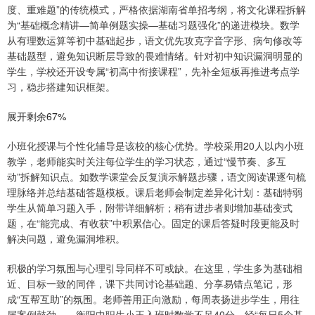
度、重难题”的传统模式，严格依据湖南省单招考纲，将文化课程拆解
为“基础概念精讲—简单例题实操—基础习题强化”的递进模块。数学
从有理数运算等初中基础起步，语文优先攻克字音字形、病句修改等
基础题型，避免知识断层导致的畏难情绪。针对初中知识漏洞明显的
学生，学校还开设专属“初高中衔接课程”，先补全短板再推进考点学
习，稳步搭建知识框架。
展开剩余67%
小班化授课与个性化辅导是该校的核心优势。学校采用20人以内小班
教学，老师能实时关注每位学生的学习状态，通过“慢节奏、多互
动”拆解知识点。如数学课堂会反复演示解题步骤，语文阅读课逐句梳
理脉络并总结基础答题模板。课后老师会制定差异化计划：基础特弱
学生从简单习题入手，附带详细解析；稍有进步者则增加基础变式
题，在“能完成、有收获”中积累信心。固定的课后答疑时段更能及时
解决问题，避免漏洞堆积。
积极的学习氛围与心理引导同样不可或缺。在这里，学生多为基础相
近、目标一致的同伴，课下共同讨论基础题、分享易错点笔记，形
成“互帮互助”的氛围。老师善用正向激励，每周表扬进步学生，用往
届案例鼓劲——衡阳中职生小王入班时数学不足40分，经“每日5个基