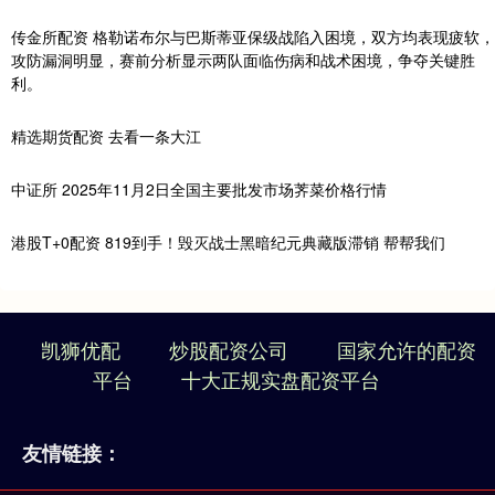
传金所配资 格勒诺布尔与巴斯蒂亚保级战陷入困境，双方均表现疲软，
攻防漏洞明显，赛前分析显示两队面临伤病和战术困境，争夺关键胜
利。
精选期货配资 去看一条大江
中证所 2025年11月2日全国主要批发市场荠菜价格行情
港股T+0配资 819到手！毁灭战士黑暗纪元典藏版滞销 帮帮我们
凯狮优配
炒股配资公司
国家允许的配资
平台
十大正规实盘配资平台
友情链接：