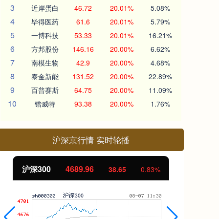
3
近岸蛋白
46.72
20.01%
5.08%
4
毕得医药
61.6
20.01%
5.79%
5
一博科技
53.33
20.01%
16.21%
6
方邦股份
146.16
20.00%
6.62%
7
南模生物
42.9
20.00%
4.68%
8
泰金新能
131.52
20.00%
22.89%
9
百普赛斯
64.75
20.00%
11.09%
10
锴威特
93.38
20.00%
1.76%
沪深京行情 实时轮播
北证50
1129.72
创
6.84
0.61%