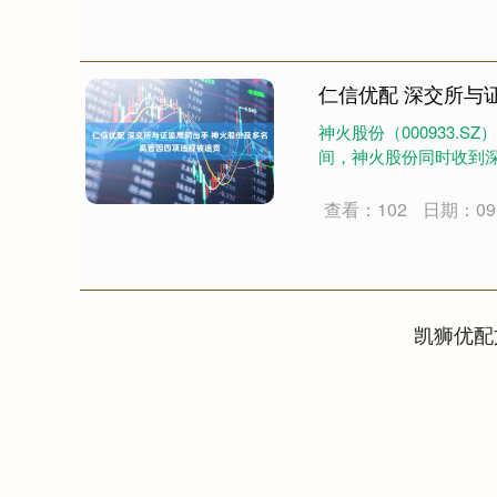
仁信优配 深交所与
神火股份（000933.
间，神火股份同时收到深
查看：102
日期：09-
凯狮优配
深证成指
14295.08
.16
0.49%
184.96
1