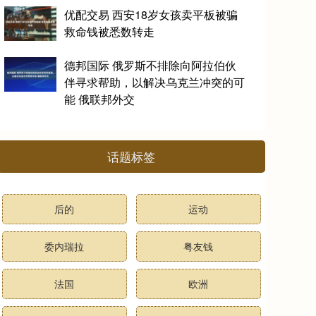
优配交易 西安18岁女孩卖平板被骗
救命钱被悉数转走
德邦国际 俄罗斯不排除向阿拉伯伙
伴寻求帮助，以解决乌克兰冲突的可
能 俄联邦外交
话题标签
后的
运动
委内瑞拉
粤友钱
法国
欧洲