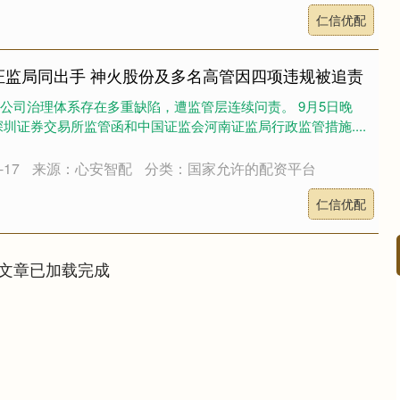
仁信优配
证监局同出手 神火股份及多名高管因四项违规被追责
SZ）公司治理体系存在多重缺陷，遭监管层连续问责。 9月5日晚
圳证券交易所监管函和中国证监会河南证监局行政监管措施....
17
来源：心安智配
分类：国家允许的配资平台
仁信优配
文章已加载完成
沪深300
4689.96
.31%
38.65
0.83%