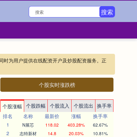
搜索
,同时为用户提供在线配资开户及炒股配资服务。正
个股实时涨跌榜
个股跌幅
个股流入
个股流出
换手率
个股涨幅
排名
名称
最新价
涨幅
换手率
1
N展芯
118.02
403.28%
62.67%
2
志特新材
14.8
20.03%
10.81%