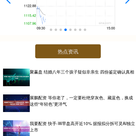
热点资讯
聚赢盘 结婚八年三个孩子疑似非亲生 四份鉴定确认真相
展鵬配资 等你老了，一定要杜绝穿灰色、藏蓝色，换成
这些“年轻色”更洋气
我要配资 快手-W早盘高开近10% 据报拟分拆可灵AI独立
上市