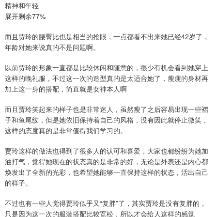
精神和年轻
展开剩余77%
而且贾玲的腰臀比也是相当的抢眼，一点都看不出来她已经42岁了，
年龄对她来说真的不是问题啊。
以前贾玲的形象一直都是比较休闲和随意的，很少有机会看到她穿上
这样的晚礼服，不过这一次的造型真的是太适合她了，瘦瘦的身材再
加上这一身的搭配，简直就是女神本人啊
而且贾玲笑起来的样子也是非常迷人，虽然瘦了之后容易出现一些褶
子和鱼尾纹，但是她依旧保持着自己的风格，没有因此就停止微笑，
这样的态度真的是非常值得我们学习的。
贾玲这样的做法也得到了很多人的认可和喜爱，大家也都纷纷为她加
油打气，觉得她现在的状态真的是非常的好，无论是外表还是内心都
焕发出了全新的光彩，也希望她能够一直保持这样的状态，活出自己
的样子。
不过也有一些人觉得贾玲似乎又“复胖”了，其实贾玲是没有复胖的，
只是因为这一次的服装搭配比较宽松，所以才会给人这样的感觉