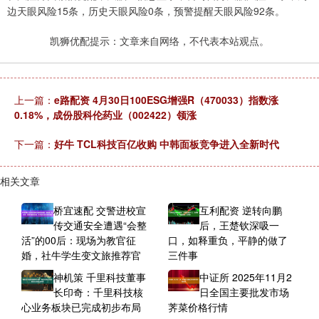
边天眼风险15条，历史天眼风险0条，预警提醒天眼风险92条。
凯狮优配提示：文章来自网络，不代表本站观点。
上一篇：
e路配资 4月30日100ESG增强R（470033）指数涨
0.18%，成份股科伦药业（002422）领涨
下一篇：
好牛 TCL科技百亿收购 中韩面板竞争进入全新时代
相关文章
桥宜速配 交警进校宣
互利配资 逆转向鹏
传交通安全遭遇“会整
后，王楚钦深吸一
活”的00后：现场为教官征
口，如释重负，平静的做了
婚，社牛学生变文旅推荐官
三件事
神机策 千里科技董事
中证所 2025年11月2
长印奇：千里科技核
日全国主要批发市场
心业务板块已完成初步布局
荠菜价格行情