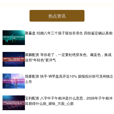
热点资讯
聚赢盘 结婚八年三个孩子疑似非亲生 四份鉴定确认真相
展鵬配资 等你老了，一定要杜绝穿灰色、藏蓝色，换成
这些“年轻色”更洋气
我要配资 快手-W早盘高开近10% 据报拟分拆可灵AI独立
上市
宝利配资 八字中子午相冲是什么意思，2026年子午相冲
容易得什么病_谢咏_方面_心脏