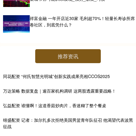
祥富金融 一年开店近30家 毛利超70%！轻量长寿诊所席
卷社区，到底凭什么？
推荐资讯
同花配资 “何氏智慧光明城”创新实践成果亮相CCOS2025
万达策略 数据复盘｜逾百家机构调研 这两股透露重要战略！
弘益配资 谁懂啊！这道香菇炒肉片，香迷糊了整个餐桌
镕盛配资 记者：加尔扎多次拒绝美国男篮青年队征召 他渴望代表波黑
征战