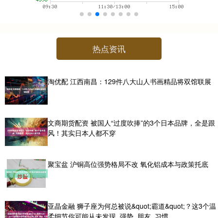
热点资讯
淘优配 江西南昌：129件八大山人书画精品将双馆联展
文商期货配资 被国人“过度吹捧”的3个日本品牌，全是跟
风！其实日本人都不穿
聚宝盆 沪铜高位强势格局不改 氧化铝成本与政策托底
亚晶金融 狮子座为何总被说&quot;霸道&quot;？这3个温
柔细节你可能从未发现_强势_朋友_习惯