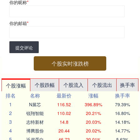
你的昵称
*
你的邮箱
*
提交评论
个股实时涨跌榜
个股跌幅
个股流入
个股流出
换手率
个股涨幅
排名
名称
最新价
涨幅
换手率
1
N展芯
116.52
396.89%
79.39%
2
锐翔智能
110.02
20.21%
16.80%
3
志特新材
14.8
20.03%
14.18%
4
博腾股份
20.44
20.02%
14.77%
5
近岸蛋白
46.72
20.01%
5.62%